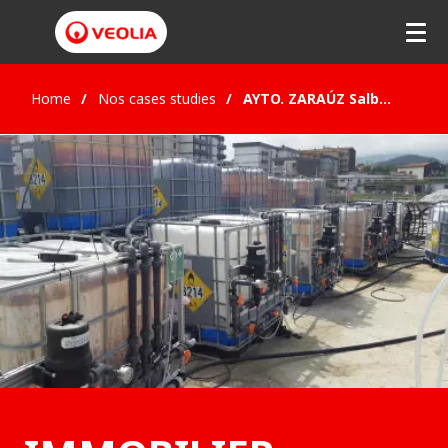
Home
Nos cases studies
AYTO. ZARAÚZ Salberdín, Guipúzcoa (Spain) - BEFR