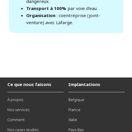
dangereux.
Transport à 100%
par voie d'eau.
Organisation
: coentreprise (joint-
venture) avec Lafarge.
Ce que nous faisons
Implantations
À propos
Belgique
Nos services
France
Comment
Italie
Nos cases studies
Pays-Bas