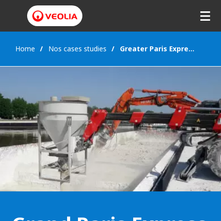
Home
Nos cases studies
Greater Paris Express (France), T2A & T3A tunneling partial sections - FR